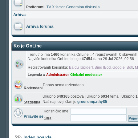
Podforumi:
TV X factor
,
Generalna diskusija
Arhiva
Arhiva foruma
Ko je OnLine
Trenutno ima
1460
korisnika OnLine :: 4 registrovanih, 0 skriveni
Najviše korisnika OnLine bilo je
47454
dana 29 Jul 2026, 02:56
Registrovanih korisnika:
Baidu [Spider]
,
Bing [Bot]
,
Google [Bot]
,
M
Legenda ::
Administrator
,
Globalni moderator
Danas nema rođendana
Rođendani
Ukupno
649365
postova | Ukupno
6034
tema | Ukupno
1
Naš najnoviji član je
greenempathy85
Statistika
Korisničko ime:
Prijavite se
Šifra:
Index boarda