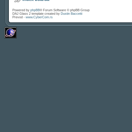
Powered by
phpBB
® Forum Software © phpBB Group
DAJ Glass 2 template created by
Dustin Baccetti
Prevod -
www.CyberCom.rs