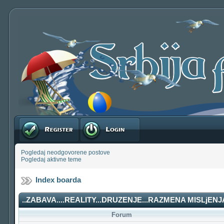
Registruj se
Prijavite se
Pogledaj neodgovorene postove
Pogledaj aktivne teme
Index boarda
..ZABAVA....REALITY...DRUZENJE...RAZMENA MISLjENJA
Forum