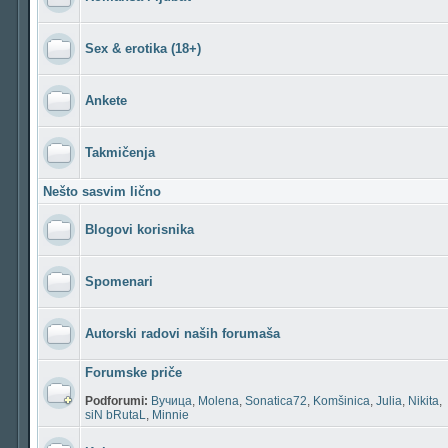
Sex & erotika (18+)
Ankete
Takmičenja
Nešto sasvim lično
Blogovi korisnika
Spomenari
Autorski radovi naših forumaša
Forumske priče
Podforumi:
Вучица
,
Molena
,
Sonatica72
,
Komšinica
,
Julia
,
Nikita
,
siN bRutaL
,
Minnie