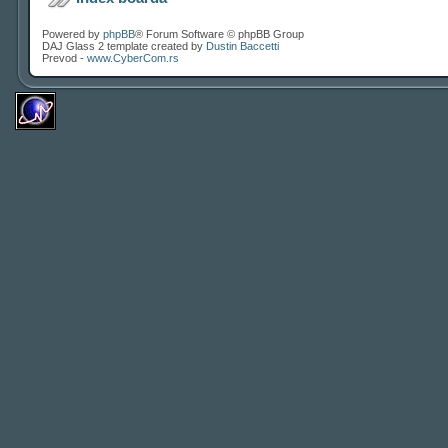
Powered by
phpBB
® Forum Software © phpBB Group
DAJ Glass 2 template created by
Dustin Baccetti
Prevod -
www.CyberCom.rs