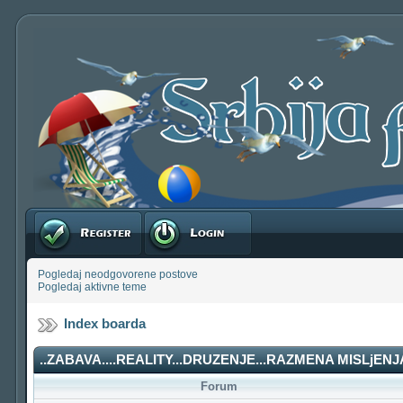
Registruj se
Prijavite se
Pogledaj neodgovorene postove
Pogledaj aktivne teme
Index boarda
..ZABAVA....REALITY...DRUZENJE...RAZMENA MISLjENJA
Forum