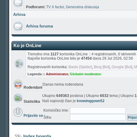
Podforumi:
TV X factor
,
Generalna diskusija
Arhiva
Arhiva foruma
Ko je OnLine
Trenutno ima
1127
korisnika OnLine :: 4 registrovanih, 0 skriveni
Najviše korisnika OnLine bilo je
47454
dana 29 Jul 2026, 02:56
Registrovanih korisnika:
Baidu [Spider]
,
Bing [Bot]
,
Google [Bot]
,
M
Legenda ::
Administrator
,
Globalni moderator
Danas nema rođendana
Rođendani
Ukupno
649363
postova | Ukupno
6032
tema | Ukupno
1
Naš najnoviji član je
knowinggown52
Statistika
Korisničko ime:
Prijavite se
Šifra:
Index boarda