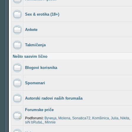
Sex & erotika (18+)
Ankete
Takmičenja
Nešto sasvim lično
Blogovi korisnika
Spomenari
Autorski radovi naših forumaša
Forumske priče
Podforumi:
Вучица
,
Molena
,
Sonatica72
,
Komšinica
,
Julia
,
Nikita
,
siN bRutaL
,
Minnie