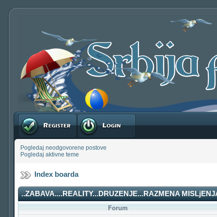
Registruj se
Prijavite se
Pogledaj neodgovorene postove
Pogledaj aktivne teme
Index boarda
..ZABAVA....REALITY...DRUZENJE...RAZMENA MISLjENJA
Forum