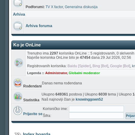
Podforumi:
TV X factor
,
Generalna diskusija
Arhiva
Arhiva foruma
Ko je OnLine
Trenutno ima
2297
korisnika OnLine :: 5 registrovanih, 0 skriveni
Najviše korisnika OnLine bilo je
47454
dana 29 Jul 2026, 02:56
Registrovanih korisnika:
Baidu [Spider]
,
Bing [Bot]
,
Google [Bot]
,
k
Legenda ::
Administrator
,
Globalni moderator
Danas nema rođendana
Rođendani
Ukupno
649361
postova | Ukupno
6030
tema | Ukupno
1
Naš najnoviji član je
knowinggown52
Statistika
Korisničko ime:
Prijavite se
Šifra:
Index boarda