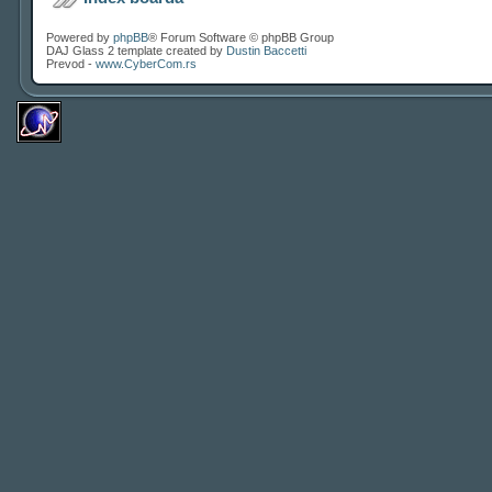
Powered by
phpBB
® Forum Software © phpBB Group
DAJ Glass 2 template created by
Dustin Baccetti
Prevod -
www.CyberCom.rs