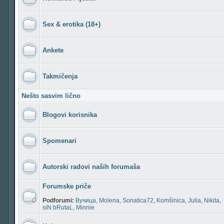
Sex & erotika (18+)
Ankete
Takmičenja
Nešto sasvim lično
Blogovi korisnika
Spomenari
Autorski radovi naših forumaša
Forumske priče
Podforumi:
Вучица
,
Molena
,
Sonatica72
,
Komšinica
,
Julia
,
Nikita
,
siN bRutaL
,
Minnie